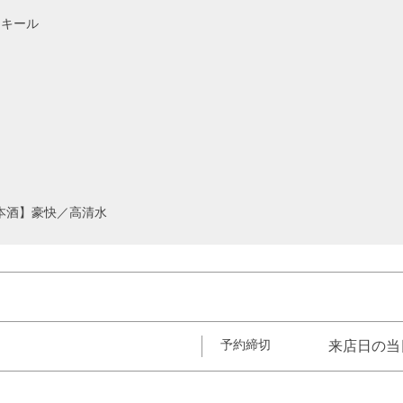
キール
ー
本酒】豪快／高清水
予約締切
来店日の当