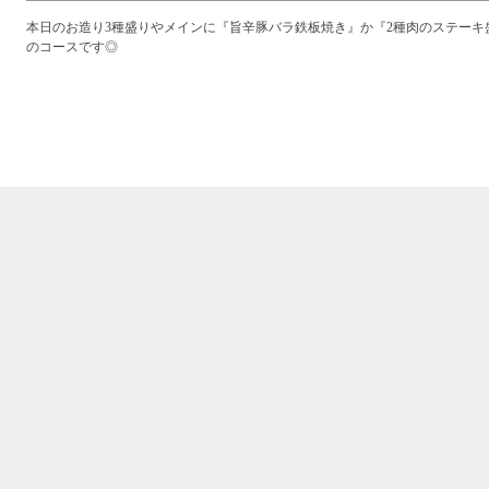
本日のお造り3種盛りやメインに『旨辛豚バラ鉄板焼き』か『2種肉のステーキ
のコースです◎