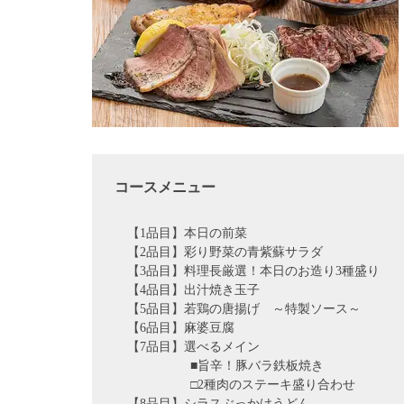
コースメニュー
【1品目】本日の前菜
【2品目】彩り野菜の青紫蘇サラダ
【3品目】料理長厳選！本日のお造り3種盛り
【4品目】出汁焼き玉子
【5品目】若鶏の唐揚げ ～特製ソース～
【6品目】麻婆豆腐
【7品目】選べるメイン
■旨辛！豚バラ鉄板焼き
□2種肉のステーキ盛り合わせ
【8品目】シラスぶっかけうどん