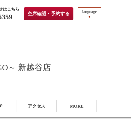
せはこちら
language
空席確認・予約する
5359
GO～ 新越谷店
チ
アクセス
MORE