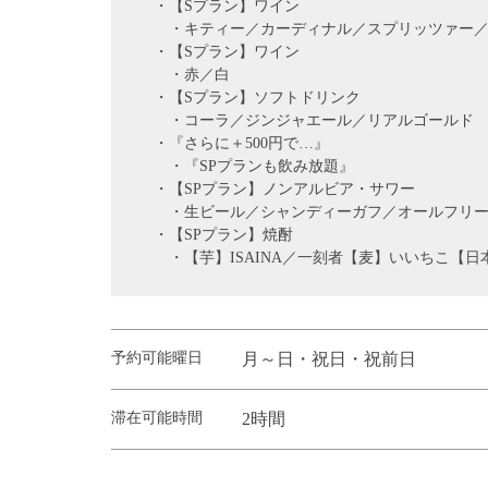
・【Sプラン】ワイン
・キティー／カーディナル／スプリッツァー／
・【Sプラン】ワイン
・赤／白
・【Sプラン】ソフトドリンク
・コーラ／ジンジャエール／リアルゴールド
・『さらに＋500円で…』
・『SPプランも飲み放題』
・【SPプラン】ノンアルビア・サワー
・生ビール／シャンディーガフ／オールフリ
・【SPプラン】焼酎
・【芋】ISAINA／一刻者【麦】いいちこ【日
予約可能曜日
月～日・祝日・祝前日
滞在可能時間
2時間