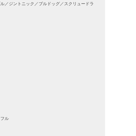
ル／ジントニック／ブルドッグ／スクリュードラ
レフル