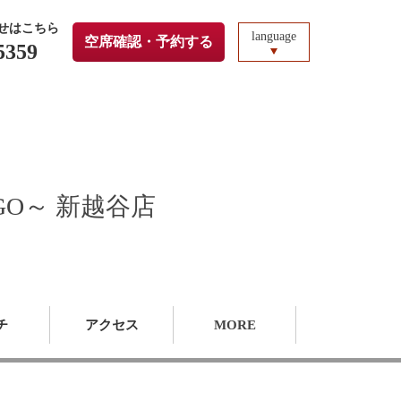
せはこちら
language
空席確認・予約する
5359
GO～ 新越谷店
チ
アクセス
MORE