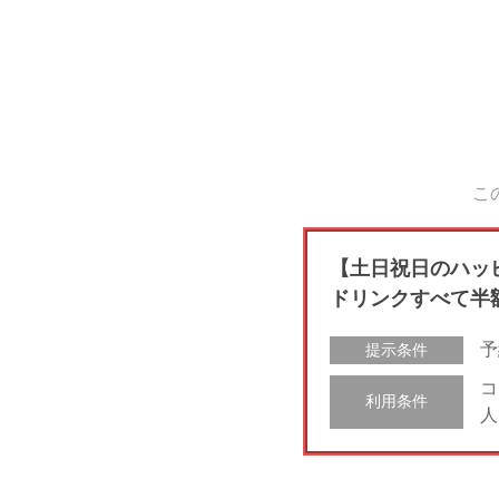
こ
【土日祝日のハッ
ドリンクすべて半
予
提示条件
コ
利用条件
人