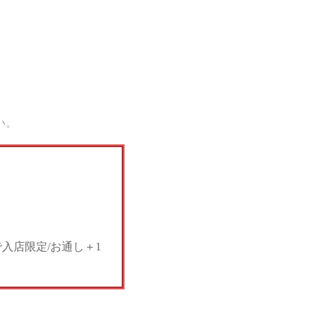
い。
で入店限定/お通し＋1