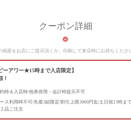
クーポン詳細
の画面をお店にご提示頂くか、印刷して来店時にお持ちくださ
ピーアワー★15時まで入店限定】
額！
約時＆入店時/他券併用・会計時提示不可
ース利用時不可/先着3組限定/割引上限3000円迄/土日祝15時ま
２品ご注文